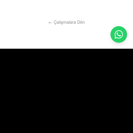
← Çalışmalara Dön
Biz tasarım ve yazılım şirketiyiz.
Teklif al