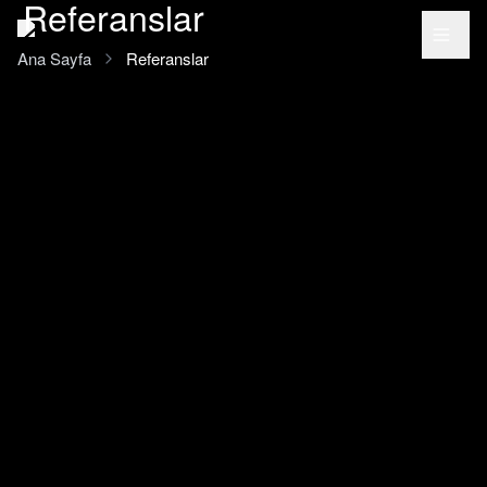
Referanslar
Ana içeriğe geç
Ana Sayfa
Referanslar