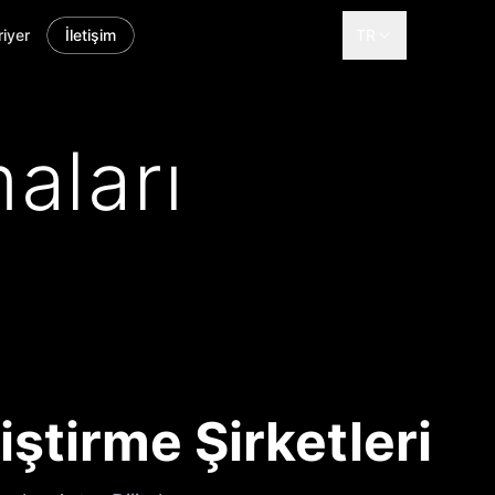
riyer
İletişim
TR
maları
iştirme Şirketleri