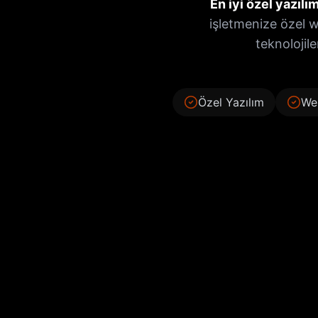
En iyi özel yazılım
işletmenize özel 
teknolojile
Özel Yazılım
We