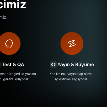
cimiz
imiz
Test & QA
Yayın & Büyüme
4
05
est süreçleri ile yazılım
Yazılımınızı yayınlayıp sürekli
ini garanti ediyoruz.
iyileştirme sağlıyoruz.