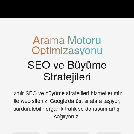
SEO ve
Büyüme Stratejileri
Arama Motoru
Organik trafiğinizi ve dönüşümlerinizi artırmak için uçtan uca SEO
Optimizasyonu
çözümleri
SEO ve Büyüme
Stratejileri
Teknik SEO
Site yapısı, URL hiyerarşisi, indexleme ve Core Web Vitals gibi
teknik konuları iyileştiriyoruz.
İzmir SEO ve büyüme stratejileri hizmetlerimiz
ile web sitenizi Google'da üst sıralara taşıyor,
sürdürülebilir organik trafik ve dönüşüm artışı
İçerik Optimizasyonu
sağlıyoruz.
Mevcut içeriklerinizi SEO uyumlu hale getiriyor, yeni içerikler için
stratejik planlar oluşturuyoruz.