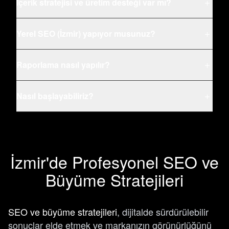
İçerik stratejisi ve üretim desteği var mı?
+
Yerel SEO (İzmir) yapıyor musunuz?
+
Raporlama nasıl yapılır?
+
Nasıl başlayabiliriz?
+
İzmir'de Profesyonel SEO ve
Büyüme Stratejileri
SEO ve büyüme stratejileri
, dijitalde sürdürülebilir
sonuçlar elde etmek ve markanızın görünürlüğünü