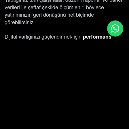
verileri ile şeffaf şekilde ölçümlenir; böylece
yatırımınızın geri dönüşünü net biçimde
görebilirsiniz.
Dijital varlığınızı güçlendirmek için
performans
ve
pazarlama
sosyal medya yönetimi
hizmetlerimizle de web projenizin kullanıcı tabanını
genişletebilirsiniz.
SEO Stratejinizi