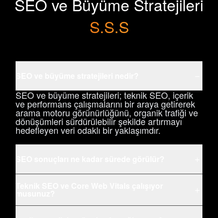
SEO ve Büyüme Stratejileri
S.S.S
SEO ve büyüme stratejileri nedir?
−
SEO ve büyüme stratejileri; teknik SEO, içerik
ve performans çalışmalarını bir araya getirerek
arama motoru görünürlüğünü, organik trafiği ve
dönüşümleri sürdürülebilir şekilde artırmayı
hedefleyen veri odaklı bir yaklaşımdır.
SEO sonuçları ne kadar sürede görülür?
+
Teknik SEO ve Core Web Vitals çalışıyor
+
musunuz?