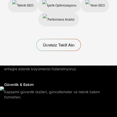
Performans Optimizasyonu
Teknik SEO
İçerik Optimizasyonu
Yerel SEO
Hızlı yüklenen, akıcı ve verimli çalışan web uygulamaları.
Performans Analizi
Yerel SEO
Google Business Profile ve yerel arama sonuçlarında
görünürlüğünüzü artırıyoruz.
Ücretsiz Teklif Alın
Büyüme Stratejileri
SEO çalışmalarınızı performans pazarlama ve içerik stratejileriyle
entegre ederek büyümenizi hızlandırıyoruz.
Güvenlik & Bakım
Kapsamlı güvenlik testleri, güncellemeler ve teknik bakım
hizmetleri.