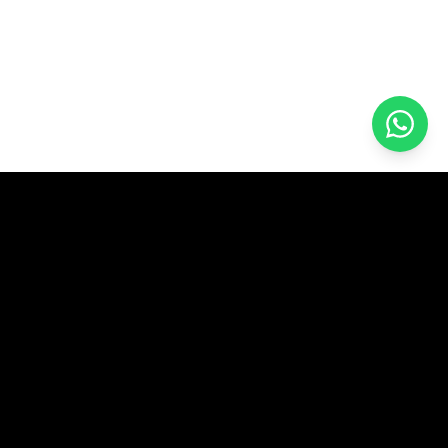
Biz tasarım ve yazılım şirketiyiz.
Teklif al